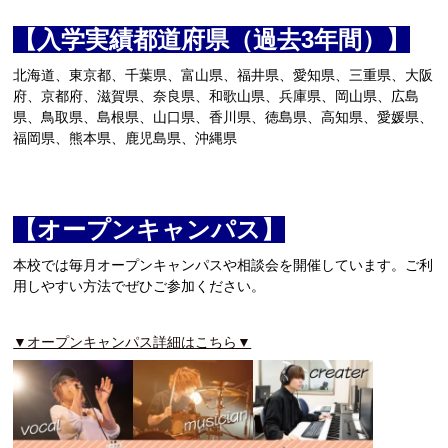
CATに入学するには
【入学実績都道府県（過去3年間）】
オープンキャンパス
北海道、東京都、千葉県、富山県、福井県、愛知県、三重県、大阪
府、京都府、滋賀県、奈良県、和歌山県、兵庫県、岡山県、広島
県、鳥取県、島根県、山口県、香川県、徳島県、高知県、愛媛県、
アクセス
福岡県、熊本県、鹿児島県、沖縄県
資料請求
【オープンキャンパス】
高校生の方へ
本校では毎月オープンキャンパスや相談会を開催しています。ご利
用しやすい方法でぜひご参加ください。
大学・短大・社会人の方へ
▼オープンキャンパス詳細はこちら▼
留学生の方へ
保護者の方へ