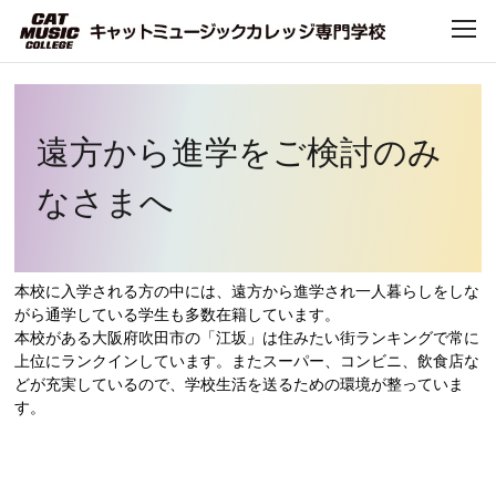
Home
>
CAT TOPICS
> 遠方から進学をご検討のみなさまへ
TOP
遠方から進学をご検討のみ
CATについて
なさまへ
CATで学べること
本校に入学される方の中には、遠方から進学され一人暮らしをしな
学科・コース
がら通学している学生も多数在籍しています。
本校がある大阪府吹田市の「江坂」は住みたい街ランキングで常に
上位にランクインしています。またスーパー、コンビニ、飲食店な
デビュー・就職
どが充実しているので、学校生活を送るための環境が整っていま
す。
キャンパスライフ