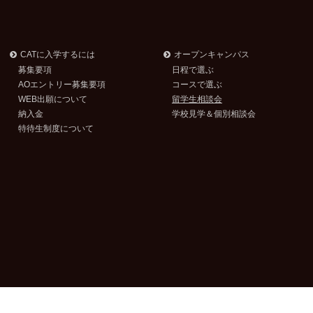
CATに入学するには
オープンキャンパス
募集要項
日程で選ぶ
AOエントリー募集要項
コースで選ぶ
WEB出願について
留学生相談会
納入金
学校見学＆個別相談会
特待生制度について