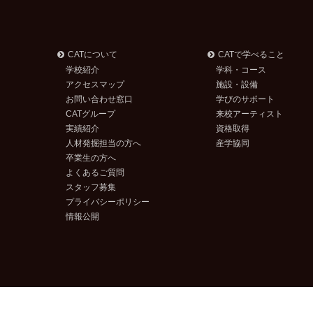
CATについて
CATで学べること
学校紹介
学科・コース
アクセスマップ
施設・設備
お問い合わせ窓口
学びのサポート
CATグループ
来校アーティスト
実績紹介
資格取得
人材発掘担当の方へ
産学協同
卒業生の方へ
よくあるご質問
スタッフ募集
プライバシーポリシー
情報公開