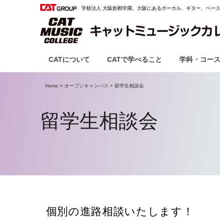
学校法人 大阪創都学園。
大阪にあるボーカル、ギター、ベー
CATについて
CATで学べること
学科・コー
Home
>
オープンキャンパス
>
留学生相談会
留学生相談会
個別の進路相談いたします！