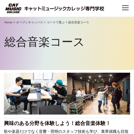
Home
>
オープンキャンパス
>
コースで選ぶ
>
総合音楽コース
TOP
総合音楽コース
CATについて
CATで学べること
学科・コース
デビュー・就職
キャンパスライフ
興味のある分野を体験しよう！総合音楽体験！
歌や楽器だけでなく音響・照明のスタッフ技術も学び、業界就職も目指