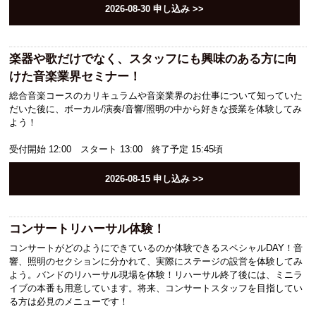
2026-08-30
申し込み >>
人材発掘担当の方へ
楽器や歌だけでなく、スタッフにも興味のある方に向
卒業生の方へ
けた音楽業界セミナー！
総合音楽コースのカリキュラムや音楽業界のお仕事について知っていた
CAT BOARD
だいた後に、ボーカル/演奏/音響/照明の中から好きな授業を体験してみ
よう！
受付開始 12:00 スタート 13:00 終了予定 15:45頃
2026-08-15
申し込み >>
コンサートリハーサル体験！
コンサートがどのようにできているのか体験できるスペシャルDAY！音
響、照明のセクションに分かれて、実際にステージの設営を体験してみ
よう。バンドのリハーサル現場を体験！リハーサル終了後には、ミニラ
イブの本番も用意しています。将来、コンサートスタッフを目指してい
る方は必見のメニューです！