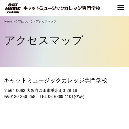
Home
>
CATについて
>
アクセスマップ
TOP
アクセスマップ
CATについて
CATで学べること
学科・コース
キャットミュージックカレッジ専門学校
〒564-0062 大阪府吹田市垂水町3-29-18
デビュー・就職
0120-256-258
TEL:06-6369-1101(代表)
キャンパスライフ