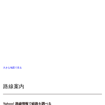
CATに入学するには
オープンキャンパス
アクセス
資料請求
高校生の方へ
大きな地図で見る
大学・短大・社会人の方へ
留学生の方へ
路線案内
保護者の方へ
Yahoo! 路線情報で経路を調べる