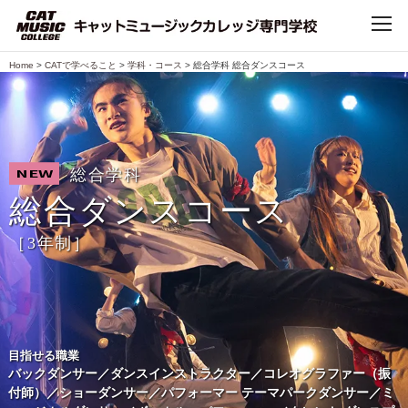
Home
>
CATで学べること
>
学科・コース
>
総合学科 総合ダンスコース
TOP
CATについて
総合学科
NEW
CATで学べること
総合ダンスコース
［3年制］
学科・コース
デビュー・就職
目指せる職業
キャンパスライフ
バックダンサー／ダンスインストラクター／コレオグラファー（振
付師）／ショーダンサー／パフォーマー
テーマパークダンサー／ミ