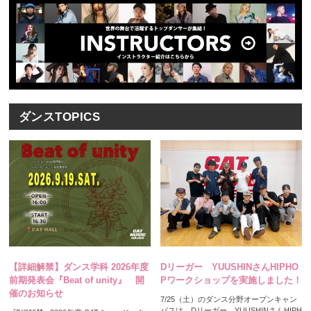
人材発掘担当の方へ
卒業生の方へ
CAT BOARD
ダンスTOPICS
【詳細解禁】ダンス学科 2026年度
Dリーガー YUUSHINさんHIPHO
前期発表会『Beat of unity』 開
Pワークショップを実施しました！
催のお知らせ
7/25（土）のダンス分野オープンキャン
パスは、Dリーガー YUUSHINさんHIPH