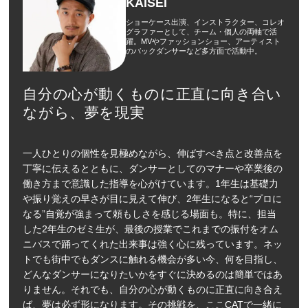
KAISEI
ショーケース出演、インストラクター、コレオ
グラファーとして、チーム・個人の両軸で活
躍。MVやファッションショー、アーティスト
のバックダンサーなど多方面で活動中。
自分の心が動くものに正直に向き合い
ながら、夢を現実
一人ひとりの個性を見極めながら、伸ばすべき点と改善点を
丁寧に伝えるとともに、ダンサーとしてのマナーや卒業後の
働き方まで意識した指導を心がけています。1年生は基礎力
や振り覚えの早さが目に見えて伸び、2年生になると“プロに
なる”自覚が強まって頼もしさを感じる場面も。特に、担当
した2年生のゼミ生が、最後の授業でこれまでの振付をオム
ニバスで踊ってくれた出来事は強く心に残っています。ネッ
トでも街中でもダンスに触れる機会が多い今、何を目指し、
どんなダンサーになりたいかをすぐに決めるのは簡単ではあ
りません。それでも、自分の心が動くものに正直に向き合え
ば、夢は必ず形になります。その挑戦を、ここCATで一緒に