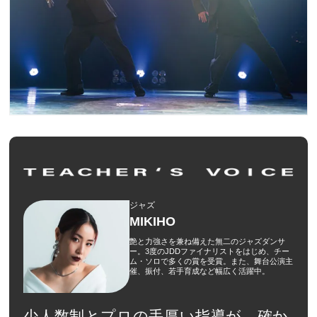
ジャズ
MIKIHO
艶と力強さを兼ね備えた無二のジャズダンサ
ー。3度のJDDファイナリストをはじめ、チー
ム・ソロで多くの賞を受賞。また、舞台公演主
催、振付、若手育成など幅広く活躍中。
少人数制とプロの手厚い指導が、確か