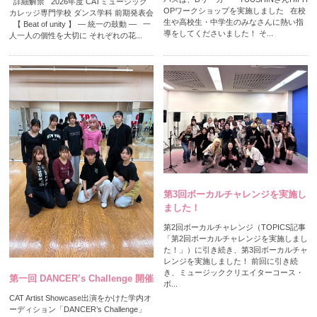
詳細解禁 2026年度 CATミュージック
OPワークショップを実施しました 在校
カレッジ専門学校 ダンス学科 前期発表会
生や高校生・中学生のみなさんに熱い指
【 Beat of unity 】 ― 統一の鼓動 ― 一
導をしてくださいました！ そ...
人一人の個性を大切に それぞれの花...
第3回ボーカルチャレンジを実施し
ました！
第2回ボーカルチャレンジ（TOPICS記事
「第2回ボーカルチャレンジを実施しまし
た！」）に引き続き、第3回ボーカルチャ
レンジを実施しました！ 前回に引き続
き、ミュージッククリエイターコース・
第一回 DANCER’s Challenge 開催
ボ...
CAT Artist Showcase出演をかけた学内オ
ーディション「DANCER’s Challenge」