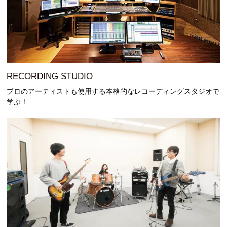
人材発掘担当の方へ
卒業生の方へ
RECORDING STUDIO
CAT BOARD
プロのアーティストも使用する本格的なレコーディングスタジオで
学ぶ！