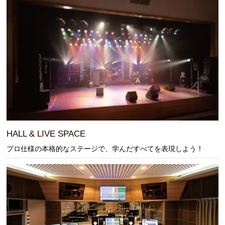
CATに入学するには
オープンキャンパス
アクセス
資料請求
高校生の方へ
HALL & LIVE SPACE
プロ仕様の本格的なステージで、学んだすべてを表現しよう！
大学・短大・社会人の方へ
留学生の方へ
保護者の方へ