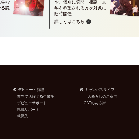
見学な
や、個別に質問・相談・見
かる説
学を希望される方を対象に
随時開催！
詳しくはこちら
デビュー・就職
キャンパスライフ
業界で活躍する卒業生
一人暮らしのご案内
デビューサポート
CATのある街
就職サポート
就職先