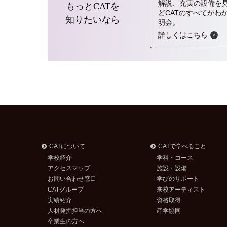
解説、充実の設備を
もっとCATを
どCATのすべてがわ
知りたいなら
明会。
詳しくはこちら
CATについて
CATで学べること
学校紹介
学科・コース
アクセスマップ
施設・設備
お問い合わせ窓口
学びのサポート
CATグループ
来校アーティスト
実績紹介
資格取得
人材発掘担当の方へ
産学協同
卒業生の方へ