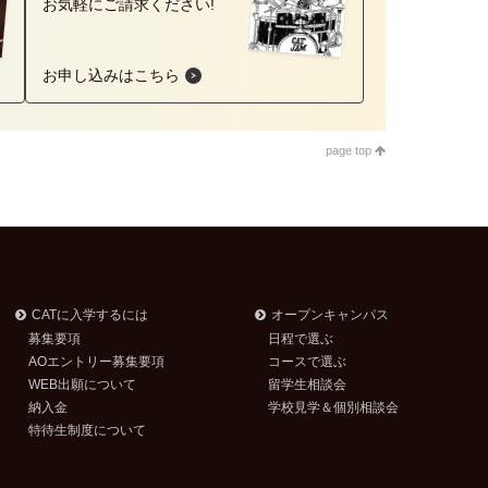
お気軽にご請求ください!
お申し込みはこちら
page top
CATに入学するには
オープンキャンパス
募集要項
日程で選ぶ
AOエントリー募集要項
コースで選ぶ
WEB出願について
留学生相談会
納入金
学校見学＆個別相談会
特待生制度について