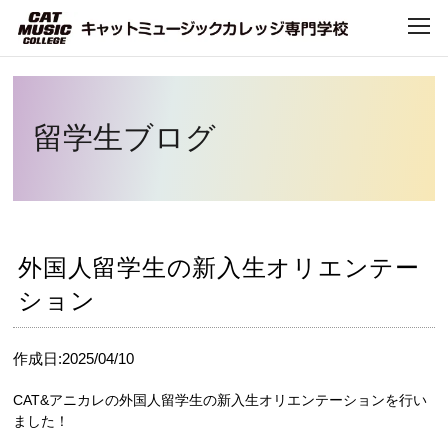
Home
>
CAT TOPICS
>
留学生ブログ
> 外国人留学生の新入生オリエンテーション
TOP
留学生ブログ
CATについて
CATで学べること
外国人留学生の新入生オリエンテー
学科・コース
ション
デビュー・就職
作成日:2025/04/10
キャンパスライフ
CAT&アニカレの外国人留学生の新入生オリエンテーションを行い
ました！