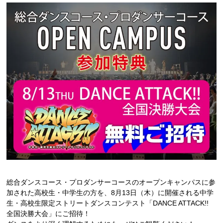
CATに入学するには
オープンキャンパス
アクセス
資料請求
高校生の方へ
大学・短大・社会人の方へ
留学生の方へ
総合ダンスコース・プロダンサーコースのオープンキャンパスに参
加された高校生・中学生の方を、8月13日（木）に開催される中学
生・高校生限定ストリートダンスコンテスト「DANCE ATTACK!!
保護者の方へ
全国決勝大会」にご招待！