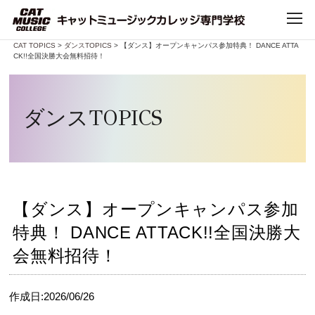
Home
>
CAT TOPICS
>
ダンスTOPICS
> 【ダンス】オープンキャンパス参加特典！ DANCE ATTA
CK!!全国決勝大会無料招待！
TOP
CATについて
ダンスTOPICS
CATで学べること
学科・コース
【ダンス】オープンキャンパス参加
特典！ DANCE ATTACK!!全国決勝大
デビュー・就職
会無料招待！
キャンパスライフ
作成日:2026/06/26