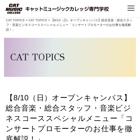
Home
>
CAT TOPICS
>
CAT TOPICS
> 【8/10（日）オープンキャンパス】総合音楽・総合スタッ
フ・音楽ビジネスコーススペシャルメニュー「コンサートプロモーターのお仕事を徹底解
TOP
説！」
CATについて
CAT TOPICS
CATで学べること
学科・コース
【8/10（日）オープンキャンパス】
デビュー・就職
総合音楽・総合スタッフ・音楽ビジ
ネスコーススペシャルメニュー「コ
キャンパスライフ
ンサートプロモーターのお仕事を徹
底解説！」