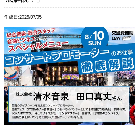
CATに入学するには
作成日:2025/07/05
オープンキャンパス
アクセス
資料請求
高校生の方へ
大学・短大・社会人の方へ
留学生の方へ
保護者の方へ