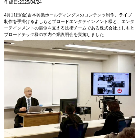
CATに入学するには
作成日:2025/04/24
4月11日(金)吉本興業ホールディングスのコンテンツ制作、ライブ
オープンキャンパス
制作を手掛けるよしもとブロードエンタテインメント様と、エンタ
ーテインメントの裏側を支える技術チームである株式会社よしもと
ブロードテック様の学内企業説明会を実施しました
アクセス
資料請求
高校生の方へ
大学・短大・社会人の方へ
留学生の方へ
保護者の方へ