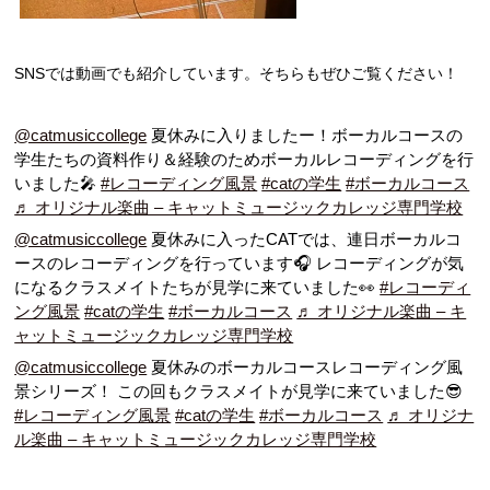
SNSでは動画でも紹介しています。そちらもぜひご覧ください！
@catmusiccollege
夏休みに入りましたー！ボーカルコースの
学生たちの資料作り＆経験のためボーカルレコーディングを行
いました🎤
#レコーディング風景
#catの学生
#ボーカルコース
♬ オリジナル楽曲 – キャットミュージックカレッジ専門学校
@catmusiccollege
夏休みに入ったCATでは、連日ボーカルコ
ースのレコーディングを行っています🎧 レコーディングが気
になるクラスメイトたちが見学に来ていました👀
#レコーディ
ング風景
#catの学生
#ボーカルコース
♬ オリジナル楽曲 – キ
ャットミュージックカレッジ専門学校
@catmusiccollege
夏休みのボーカルコースレコーディング風
景シリーズ！ この回もクラスメイトが見学に来ていました😎
#レコーディング風景
#catの学生
#ボーカルコース
♬ オリジナ
ル楽曲 – キャットミュージックカレッジ専門学校