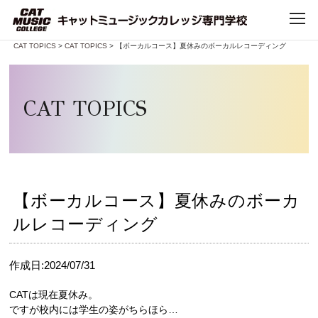
Home
>
CAT TOPICS
>
CAT TOPICS
> 【ボーカルコース】夏休みのボーカルレコーディング
TOP
CAT TOPICS
CATについて
CATで学べること
学科・コース
【ボーカルコース】夏休みのボーカ
ルレコーディング
デビュー・就職
作成日:2024/07/31
キャンパスライフ
CATは現在夏休み。
ですが校内には学生の姿がちらほら…