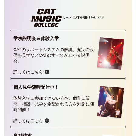
CATに入学するには
もっとCATを
知りたいなら
オープンキャンパス
アクセス
学校説明会＆
体験入学
CATのサポートシステムの解説、充実の設
備を見学などCATのすべてがわかる説明
資料請求
会。
詳しくはこちら
高校生の方へ
個人見学
随時受付中！
大学・短大・社会人の方へ
体験入学に参加できない方や、個別に質
問・相談・見学を希望される方を対象に随
時開催！
留学生の方へ
詳しくはこちら
保護者の方へ
資料請求