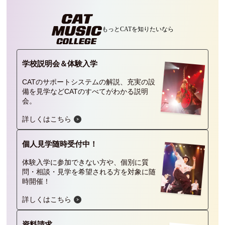
CATに入学するには
もっとCATを
知りたいなら
オープンキャンパス
アクセス
学校説明会＆
体験入学
CATのサポートシステムの解説、充実の設
備を見学などCATのすべてがわかる説明
資料請求
会。
詳しくはこちら
高校生の方へ
個人見学
随時受付中！
大学・短大・社会人の方へ
体験入学に参加できない方や、個別に質
問・相談・見学を希望される方を対象に随
時開催！
留学生の方へ
詳しくはこちら
保護者の方へ
資料請求