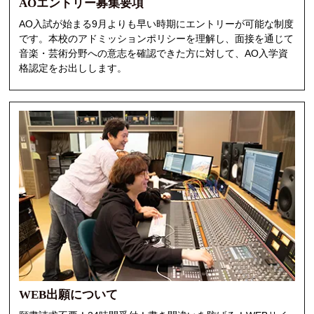
AOエントリー募集要項
AO入試が始まる9月よりも早い時期にエントリーが可能な制度
人材発掘担当の方へ
です。本校のアドミッションポリシーを理解し、面接を通じて
音楽・芸術分野への意志を確認できた方に対して、AO入学資
卒業生の方へ
格認定をお出しします。
CAT BOARD
WEB出願について